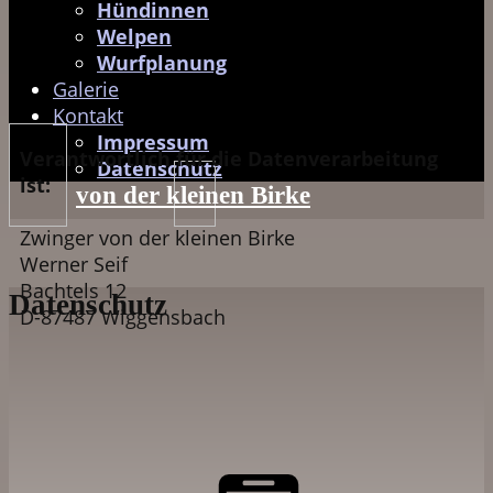
Hündinnen
Welpen
Wurfplanung
Galerie
Kontakt
Impressum
Verantwortlich für die Datenverarbeitung
Datenschutz
ist:
von der kleinen Birke
Zwinger von der kleinen Birke
Werner Seif
Bachtels 12
Datenschutz
D-87487 Wiggensbach