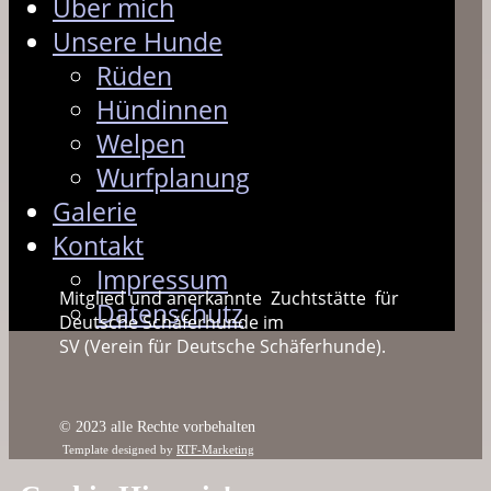
Über mich
Unsere Hunde
Rüden
Hündinnen
Welpen
Wurfplanung
Galerie
Kontakt
Impressum
Mitglied und anerkannte Zuchtstätte für
Datenschutz
Deutsche Schäferhunde im
SV (Verein für Deutsche Schäferhunde).
© 2023 alle Re​chte vorbehalten
Template designed by
RTF-Marketing