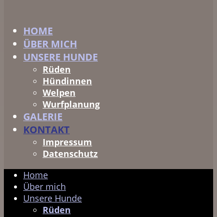
HOME
ÜBER MICH
UNSERE HUNDE
Rüden
Hündinnen
Welpen
Wurfplanung
GALERIE
KONTAKT
Impressum
Datenschutz
Home
Über mich
Unsere Hunde
Rüden